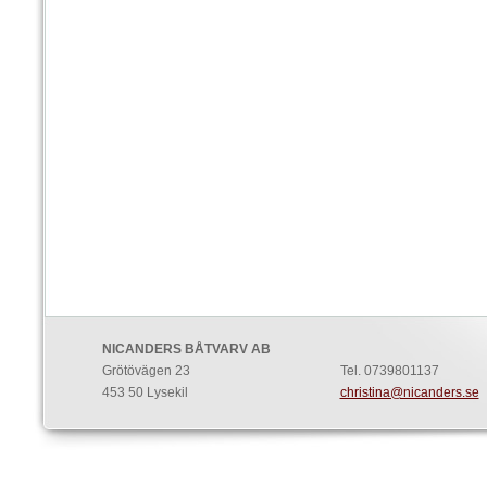
NICANDERS BÅTVARV AB
Grötövägen 23
Tel. 0739801137
453 50 Lysekil
christina@nicanders.se