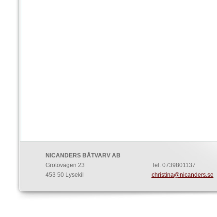
NICANDERS BÅTVARV AB
Grötövägen 23
Tel. 0739801137
453 50 Lysekil
christina@nicanders.se