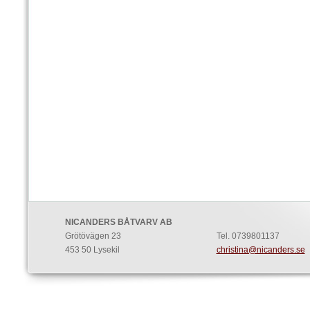
NICANDERS BÅTVARV AB
Grötövägen 23
Tel. 0739801137
453 50 Lysekil
christina@nicanders.se