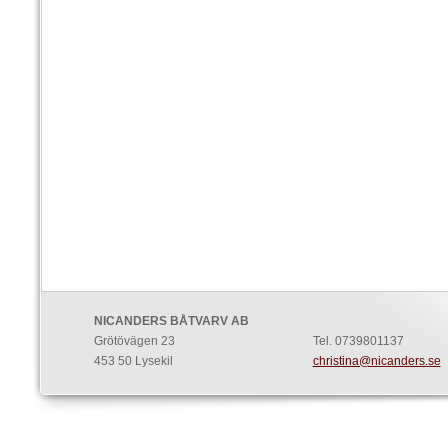
NICANDERS BÅTVARV AB
Grötövägen 23
Tel. 0739801137
453 50 Lysekil
christina@nicanders.se