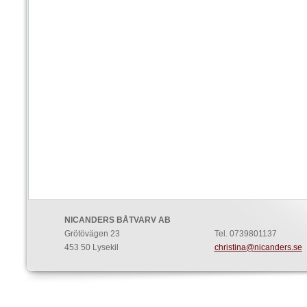
NICANDERS BÅTVARV AB
Grötövägen 23
Tel. 0739801137
453 50 Lysekil
christina@nicanders.se