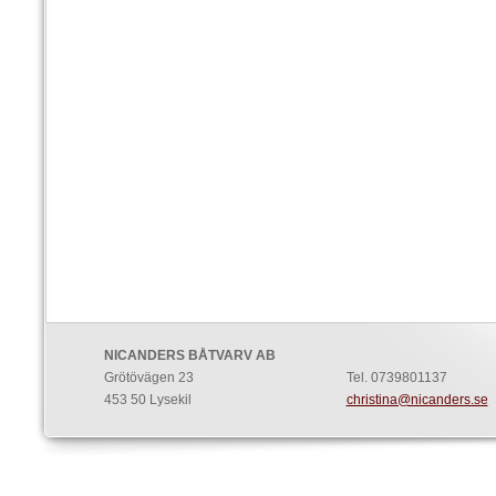
NICANDERS BÅTVARV AB
Grötövägen 23
Tel. 0739801137
453 50 Lysekil
christina@nicanders.se